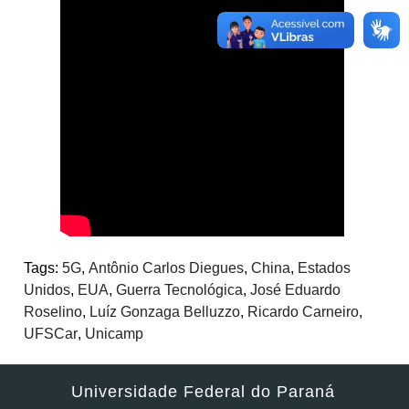
Tags:
5G
,
Antônio Carlos Diegues
,
China
,
Estados
Unidos
,
EUA
,
Guerra Tecnológica
,
José Eduardo
Roselino
,
Luíz Gonzaga Belluzzo
,
Ricardo Carneiro
,
UFSCar
,
Unicamp
Universidade Federal do Paraná