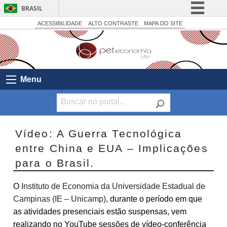
BRASIL
Simplifique!
ACESSIBILIDADE
ALTO CONTRASTE
MAPA DO SITE
Comunica BR
Participe
Acesso à informação
Menu
Legislação
Canais
Vídeo: A Guerra Tecnológica
entre China e EUA – Implicações
para o Brasil.
O
Instituto de Economia da Universidade Estadual de
Campinas (IE – Unicamp)
, durante o período em que
as atividades presenciais estão suspensas, vem
realizando no YouTube sessões de vídeo-conferência