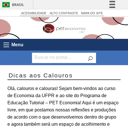
BRASIL
Simplifique!
ACESSIBILIDADE
ALTO CONTRASTE
MAPA DO SITE
Comunica BR
Participe
Acesso à informação
Menu
Legislação
Canais
Dicas aos Calouros
Olá, calouros e calouras! Sejam bem-vindos ao curso
de Economia da UFPR e ao site do Programa de
Educação Tutorial – PET Economia! Aqui é um espaço
livre, em que postamos nossas reflexões e produções
de acordo com o que desenvolvemos dentro do grupo
e agora também será um espaço de acolhimento e