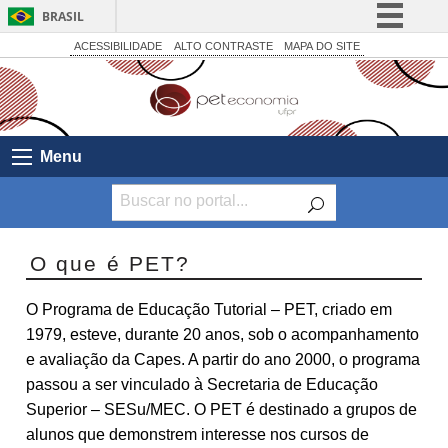
BRASIL
Simplifique!
ACESSIBILIDADE
ALTO CONTRASTE
MAPA DO SITE
Comunica BR
Participe
Acesso à informação
Menu
Legislação
Canais
O que é PET?
O Programa de Educação Tutorial – PET, criado em
1979, esteve, durante 20 anos, sob o acompanhamento
e avaliação da Capes. A partir do ano 2000, o programa
passou a ser vinculado à Secretaria de Educação
Superior – SESu/MEC. O PET é destinado a grupos de
alunos que demonstrem interesse nos cursos de