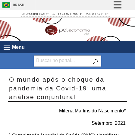
BRASIL
Simplifique!
ACESSIBILIDADE
ALTO CONTRASTE
MAPA DO SITE
Comunica BR
Participe
Acesso à informação
Menu
Legislação
Canais
O mundo após o choque da
pandemia da Covid-19: uma
análise conjuntural
Milena Martins do Nascimento*
Setembro, 2021