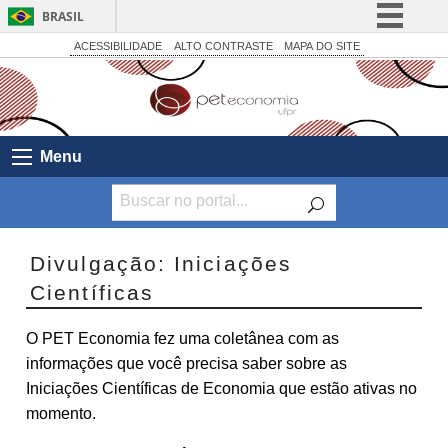
BRASIL
Simplifique!
ACESSIBILIDADE
ALTO CONTRASTE
MAPA DO SITE
Comunica BR
Participe
Acesso à informação
Menu
Legislação
Canais
Divulgação: Iniciações
Científicas
O PET Economia fez uma coletânea com as
informações que você precisa saber sobre as
Iniciações Científicas de Economia que estão ativas no
momento.