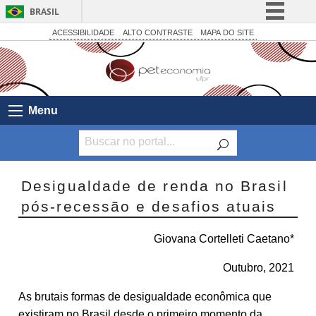
BRASIL
Simplifique!
ACESSIBILIDADE
ALTO CONTRASTE
MAPA DO SITE
Comunica BR
Participe
Acesso à informação
Menu
Legislação
Canais
Desigualdade de renda no Brasil
pós-recessão e desafios atuais
Giovana Cortelleti Caetano*
Outubro, 2021
As brutais formas de desigualdade econômica que
existiram no Brasil desde o primeiro momento da